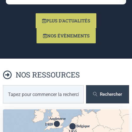
PLUS D'ACTUALITÉS
NOS ÉVÈNEMENTS
NOS RESSOURCES
R
e
Rechercher
c
h
e
r
c
h