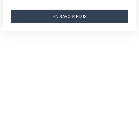
EN SAVOIR PLUS
Vous êtes sensibles aux jardins
et aux paysages ?
SOUTENEZ NOS PROJETS
Depuis 2013, l’Institut Européen des Jardins &
Paysages s’emploie à promouvoir et à développer
l’art des jardins en France et en Europe.
En choisissant de faire un don, vous nous