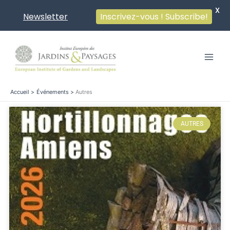
X
Newsletter
Inscrivez-vous ! Subscribe!
Aller
au
contenu
Accueil
Événements
Autres
AUTRES