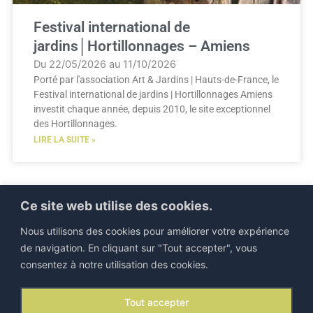
Festival international de
jardins│Hortillonnages – Amiens
Du 22/05/2026 au 11/10/2026
Porté par l'association Art & Jardins | Hauts-de-France, le
Festival international de jardins | Hortillonnages Amiens
investit chaque année, depuis 2010, le site exceptionnel
des Hortillonnages.
LIRE LA SUITE »
Ce site web utilise des cookies.
Nous utilisons des cookies pour améliorer votre expérience
de navigation. En cliquant sur "Tout accepter", vous
consentez à notre utilisation des cookies.
©IEJP 2026. Tous droits réservés |
Mentions légales
Tout accepter