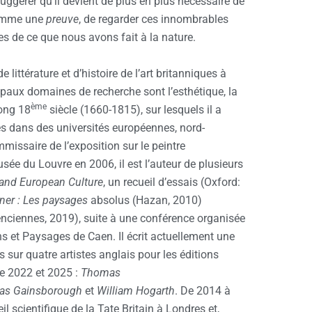
uggérer qu’il devient de plus en plus nécessaire de
comme une
preuve
, de regarder ces innombrables
 de ce que nous avons fait à la nature.
 littérature et d’histoire de l’art britanniques à
cipaux domaines de recherche sont l’esthétique, la
ème
long 18
siècle (1660-1815), sur lesquels il a
 dans des universités européennes, nord-
missaire de l’exposition sur le peintre
ée du Louvre en 2006, il est l’auteur de plusieurs
 and European Culture
, un recueil d’essais (Oxford:
ner : Les
paysages
absolus (Hazan, 2010)
nciennes, 2019), suite à une conférence organisée
ns et Paysages de Caen. Il écrit actuellement une
sur quatre artistes anglais pour les éditions
re 2022 et 2025 :
Thomas
as Gainsborough
et
William Hogarth
. De 2014 à
l scientifique de la Tate Britain à Londres et,