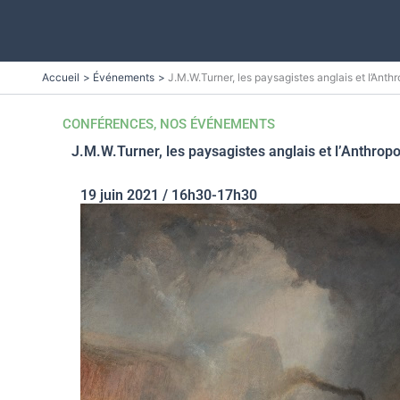
Aller
Accueil
Événements
J.M.W.Turner, les paysagistes anglais et l’Ant
au
contenu
CONFÉRENCES
,
NOS ÉVÉNEMENTS
J.M.W.Turner, les paysagistes anglais et l’Anthrop
19 juin 2021 / 16h30-17h30