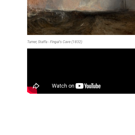
Turner, Staffa - Fingal's Cave (1832)