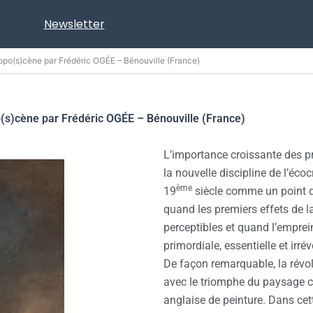
Newsletter
hropo(s)cène par Frédéric OGÉE – Bénouville (France)
o(s)cène par Frédéric OGÉE – Bénouville (France)
L’importance croissante des p
la nouvelle discipline de l’écoc
ème
19
siècle comme un point de
quand les premiers effets de l
perceptibles et quand l’emprei
primordiale, essentielle et irrév
De façon remarquable, la révol
avec le triomphe du paysage 
anglaise de peinture. Dans cet