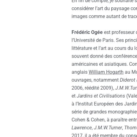
En fin de compte, je souhaite s
considérer l’art du paysage 
images comme autant de traces
Frédéric Ogée
est professeur de
l’Université de Paris. Ses prin
littérature et l’art au cours du 
souvent donné des conférences
américaines et asiatiques. Com
anglais
William Hogarth
au Mus
ouvrages, notamment
Diderot
2006, réédité 2009),
J.M.W.Tur
et
Jardins et Civilisations
(Vale
à l’Institut Européen des Jardi
série de grandes monographies 
Cohen & Cohen, à paraître ent
Lawrence
,
J.M.W.Turner
,
Thom
2017, il a été membre du consei