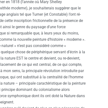
rner en 1818 (l’année où Mary Shelley
méthée moderne
), je souhaiterais suggérer que le
age anglais tel que Turner (et Constable) l’ont ré-
de cette inscription frictionnelle de la présence de
t ainsi le genre du paysage d’une force
que si remarquable que, à leurs yeux du moins,
é comme la nouvelle peinture d’histoire « moderne ».
 naturel » n’est pas considéré comme «
quelque chose de périphérique servant d’écrin à la
a nature EST le centre et devient, ou re-devient,
lacement de ce qui est central, de ce qui compte,
 à mon sens, la principale révolution introduite par
oque, qui ont substitué à la centralité de l’homme
a nature – principale caractéristique de la peinture
i principe dominant du colonialisme alors
force symphonique dont ils ont doté la Nature dans
peignent.