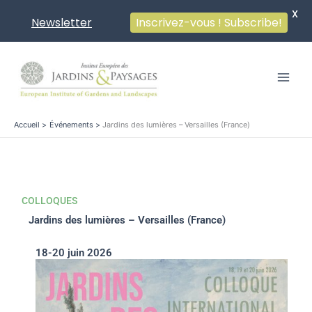
X
Newsletter
Inscrivez-vous ! Subscribe!
Aller
au
contenu
Accueil
Événements
Jardins des lumières – Versailles (France)
COLLOQUES
Jardins des lumières – Versailles (France)
18-20 juin 2026