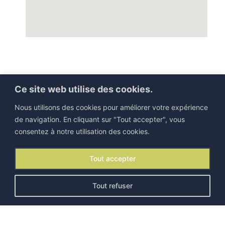
Ce site web utilise des cookies.
Nous utilisons des cookies pour améliorer votre expérience
de navigation. En cliquant sur "Tout accepter", vous
consentez à notre utilisation des cookies.
©IEJP 2026. Tous droits réservés |
Mentions légales
Tout accepter
Contact
|
Lettre d’information
Tout refuser
F
I
Y
L
a
n
o
i
c
s
u
n