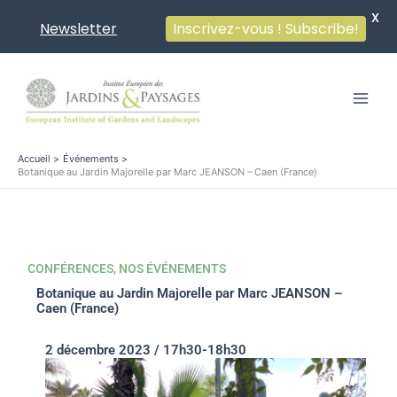
X
Newsletter
Inscrivez-vous ! Subscribe!
Aller
au
contenu
Accueil
Événements
Botanique au Jardin Majorelle par Marc JEANSON – Caen (France)
CONFÉRENCES
,
NOS ÉVÉNEMENTS
Botanique au Jardin Majorelle par Marc JEANSON –
Caen (France)
2 décembre 2023 / 17h30-18h30